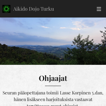
Aikido Dojo Turku
Turku'Turku
Ohjaajat
Seuran pääopettajana toimii Lasse Korpinen 5.dan,
hänen lisäkseen harjoituksista vastaavat
tarvittaessa muut ohjaajat.